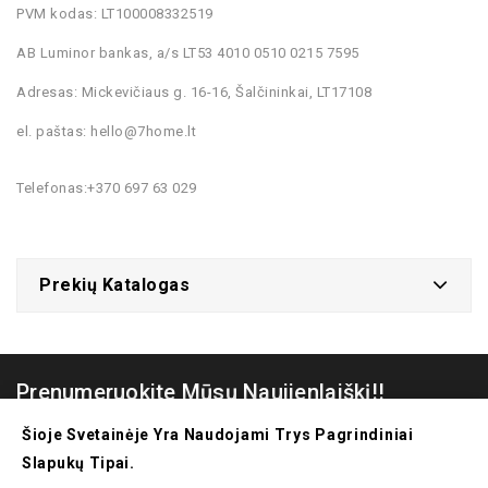
PVM kodas: LT100008332519
AB Luminor bankas, a/s LT53 4010 0510 0215 7595
Adresas: Mickevičiaus g. 16-16, Šalčininkai, LT17108
el. paštas: hello@7home.lt
Telefonas:+370 697 63 029
Prekių Katalogas
Prenumeruokite Mūsų Naujienlaiškį!!
Šioje Svetainėje Yra Naudojami Trys Pagrindiniai
Slapukų Tipai.