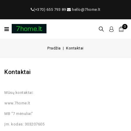
(+370) 655 793 89
hello@7home.lt
0
Pradžia
Kontaktai
Kontaktai
Mūsų kontaktai:
www.7home.lt
MB "7 mėnuliai"
Įm. kodas: 303207605