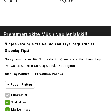
99,00 €
85,00 €
Prenumeruokite Mūsų Naujienlaiškį!!
Šioje Svetainėje Yra Naudojami Trys Pagrindiniai
Slapukų Tipai.
Naršydami Toliau Jūs Sutinkate Su Būtinaisiais Slapukais. Taip
Pat Galite Sutikti Ir Su Kitų Slapukų Naudojimu.
Slapukų Politika
|
Privatumo Politika
Prekės
Rodyti Plačiau
Mūsų Įmonė
Funkciniai
Funkciniai Slapukai
Funkciniai
Statistika
Jūsų Paskyra
Kad Svetainę Būtų Įmanoma Naudoti,
Statistikos
Slapukai
Marketingas