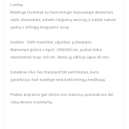
Lomba.
Madinga lovatiesė su harmoningai tarpusavyje derančiais
rašto elementais, suteiks teigiamų emocijų ir padės sukurti
jaukią ir stilingą miegojimo zoną.
Sudėtis: 100% medvilnė; užpildas: poliesteris;
Matmenys (plotis x ilgis): 240x260 cm, puikiai tinka
standartinei lovai 160 cm, žemai ją užkloja (apie 40 cm).
Suteiktas Öko-Tex Standard100 sertifikatas, kuris
garantuoja, kad sudėtyje nėra kenksmingų medžiagų.
Prekės atspalvis gali skirtis nuo matomų nuotraukose dėl
Jūsų ekrano nustatymų.