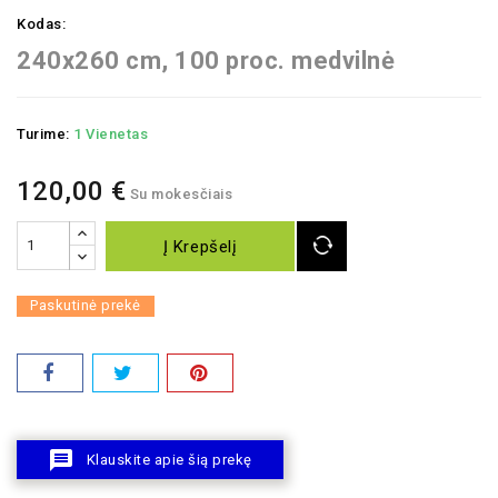
Kodas:
240x260 cm, 100 proc. medvilnė
Turime:
1 Vienetas
120,00 €
Su mokesčiais
Į Krepšelį
Paskutinė prekė
message
Klauskite apie šią prekę