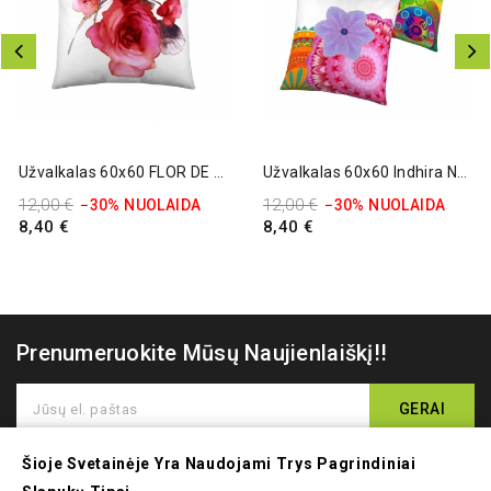
Išparduota
Išparduota
Užvalkalas 60x60 FLOR DE VIDA
Užvalkalas 60x60 Indhira Naturals
12,00 €
12,00 €
−30% NUOLAIDA
−30% NUOLAIDA
8,40 €
8,40 €
Prenumeruokite Mūsų Naujienlaiškį!!
Šioje Svetainėje Yra Naudojami Trys Pagrindiniai