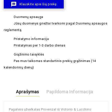
message
Klauskite apie šią prekę
Duomenų apsauga
Jūsų duomenys griežtai tvarkomi pagal Duomenų apsaugos
reglamentą.
Pristatymo informacija
Pristatymas per 1-3 darbo dienas
Grąžinimo taisyklės
Pas mus taikomas standartinis prekių grąžinimas (14
kalendorinių dienų)
Aprašymas
Papildoma Informacija
Pagalvės užvalkalas Provenzal iš Victorio & Lucchino